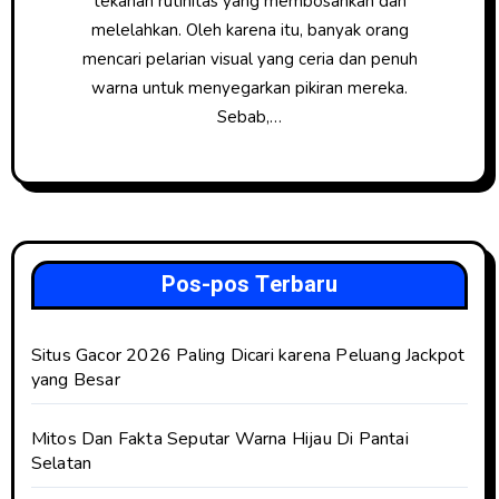
tekanan rutinitas yang membosankan dan
melelahkan. Oleh karena itu, banyak orang
mencari pelarian visual yang ceria dan penuh
warna untuk menyegarkan pikiran mereka.
Sebab,…
Pos-pos Terbaru
Situs Gacor 2026 Paling Dicari karena Peluang Jackpot
yang Besar
Mitos Dan Fakta Seputar Warna Hijau Di Pantai
Selatan