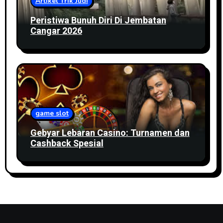
Artikel Trik Judi
Peristiwa Bunuh Diri Di Jembatan
Cangar 2026
game slot
Gebyar Lebaran Casino: Turnamen dan
Cashback Spesial