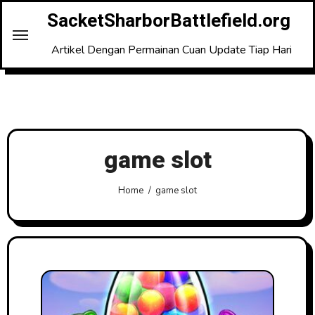
Skip
SacketSharborBattlefield.org
to
content
Artikel Dengan Permainan Cuan Update Tiap Hari
game slot
Home
game slot