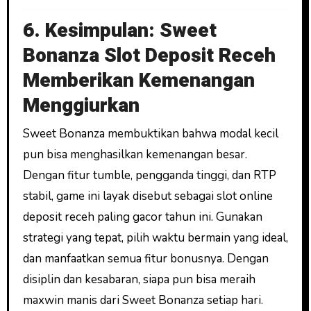
6. Kesimpulan: Sweet
Bonanza Slot Deposit Receh
Memberikan Kemenangan
Menggiurkan
Sweet Bonanza membuktikan bahwa modal kecil
pun bisa menghasilkan kemenangan besar.
Dengan fitur tumble, pengganda tinggi, dan RTP
stabil, game ini layak disebut sebagai slot online
deposit receh paling gacor tahun ini. Gunakan
strategi yang tepat, pilih waktu bermain yang ideal,
dan manfaatkan semua fitur bonusnya. Dengan
disiplin dan kesabaran, siapa pun bisa meraih
maxwin manis dari Sweet Bonanza setiap hari.