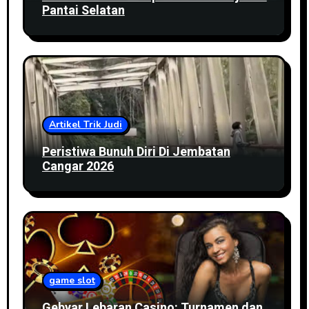
Pantai Selatan
Artikel Trik Judi
Peristiwa Bunuh Diri Di Jembatan
Cangar 2026
game slot
Gebyar Lebaran Casino: Turnamen dan