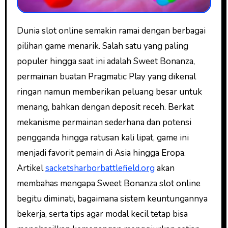
Dunia slot online semakin ramai dengan berbagai
pilihan game menarik. Salah satu yang paling
populer hingga saat ini adalah Sweet Bonanza,
permainan buatan Pragmatic Play yang dikenal
ringan namun memberikan peluang besar untuk
menang, bahkan dengan deposit receh. Berkat
mekanisme permainan sederhana dan potensi
pengganda hingga ratusan kali lipat, game ini
menjadi favorit pemain di Asia hingga Eropa.
Artikel
sacketsharborbattlefield.org
akan
membahas mengapa Sweet Bonanza slot online
begitu diminati, bagaimana sistem keuntungannya
bekerja, serta tips agar modal kecil tetap bisa