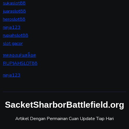
sukaslot88
juaraslot88
heroslot88
ninja123
rupiahslot88
slot gacor
ทดลองเล่นสล็อต
RUPIAHSLOT88
ninja123
SacketSharborBattlefield.org
Artikel Dengan Permainan Cuan Update Tiap Hari