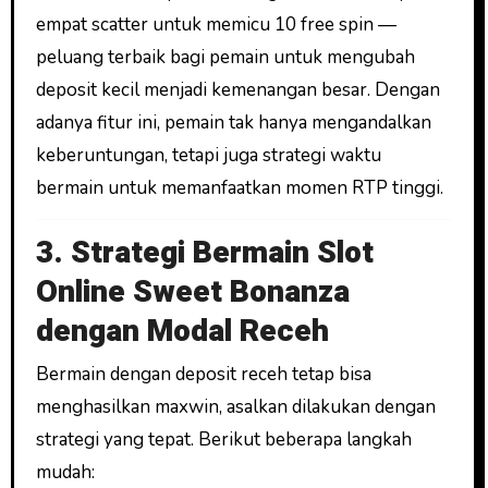
empat scatter untuk memicu 10 free spin —
peluang terbaik bagi pemain untuk mengubah
deposit kecil menjadi kemenangan besar. Dengan
adanya fitur ini, pemain tak hanya mengandalkan
keberuntungan, tetapi juga strategi waktu
bermain untuk memanfaatkan momen RTP tinggi.
3. Strategi Bermain Slot
Online Sweet Bonanza
dengan Modal Receh
Bermain dengan deposit receh tetap bisa
menghasilkan maxwin, asalkan dilakukan dengan
strategi yang tepat. Berikut beberapa langkah
mudah: