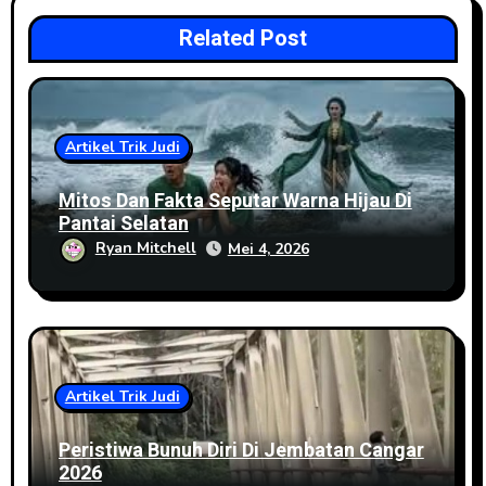
Related Post
Artikel Trik Judi
Mitos Dan Fakta Seputar Warna Hijau Di
Pantai Selatan
Ryan Mitchell
Mei 4, 2026
Artikel Trik Judi
Peristiwa Bunuh Diri Di Jembatan Cangar
2026